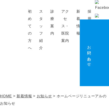
初
ス
診
アク
新
採
め
タ
療
セ
着
用
て
ッ
案
ス・
情
情
の
フ
内
医院
報
報
方
紹
案内
お問い合わせ
へ
介
新着情報
HOME
>
新着情報
>
お知らせ
>
ホームページリニューアルの
お知らせ